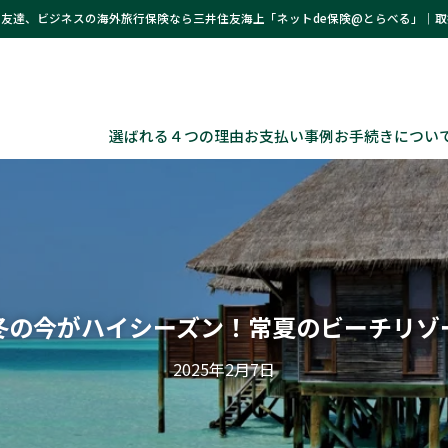
友達、ビジネスの海外旅行保険なら三井住友海上「ネットde保険@とらべる」｜
選ばれる４つの理由
お支払い事例
お手続きについ
冬の今がハイシーズン！常夏のビーチリゾ
2025年2月7日