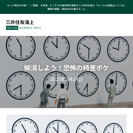
ネット申込がお得！！ご家族、お友達、ビジネスの海外旅行保険なら三井住友海上「ネットde保険@とらべる」
取扱代理店：株式会社九電工ホーム
解消しよう！恐怖の時差ボケ
2025年2月14日