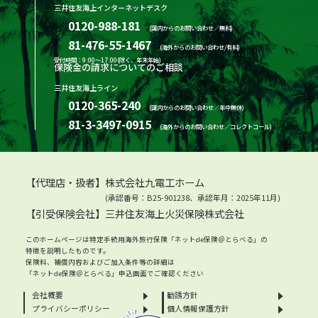
三井住友海上インターネットデスク
0120-988-181
(国内からのお問い合わせ／無料)
81-476-55-1467
(海外からのお問い合わせ/有料)
受付時間：9:00～17:00(除く、年末年始)
保険金の請求についてのご相談
三井住友海上ライン
0120-365-240
(国内からのお問い合わせ／年中無休)
81-3-3497-0915
(海外からのお問い合わせ／コレクトコール)
【代理店・扱者】株式会社九電工ホーム
(承認番号：B25-901238、承認年月：2025年11月)
【引受保険会社】三井住友海上火災保険株式会社
このホームページは特定手続用海外旅行保険「ネットde保険＠とらべる」の
特徴を説明したものです。
保険料、補償内容およびご加入条件等の詳細は
「ネットde保険＠とらべる」申込画面でご確認ください
会社概要
勧誘方針
プライバシーポリシー
個人情報保護方針