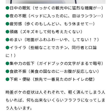
●
日中の眠気（せっかくの観光中に猛烈な睡魔が…）
●
夜の不眠（ベッドに入ったのに、目はランラン…）
●
疲労感（歩くのもしんどい、もう休ませて…）
●
頭痛（ズキズキして何も考えたくない）
●
めまい（地面がふわふわ…いや、してない！？）
●
イライラ（些細なことでカチン、同行者と口論
に！）
●
集中力の低下（ガイドブックの文字がまるで暗号）
●
食欲不振（美食の国なのに…お腹が反応しない）
●
下痢・便秘（旅先で一番見たのがトイレの壁）
時差ボケの症状は人それぞれで、軽く済んでしまう人
もいれば、
何も出来ないくらいフラフラになってしま
う人もいます。