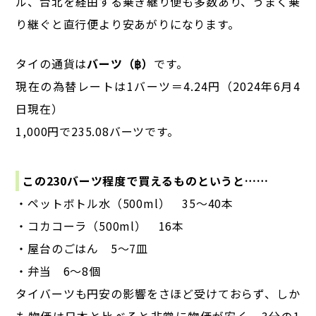
ル、台北を経由する乗ぎ継り便も多数あり、うまく乗
り継ぐと直行便より安あがりになります。
タイの通貨は
バーツ（฿）
です。
現在の為替レートは1バーツ＝4.24円（2024年6月4
日現在）
1,000円で235.08バーツです。
この230バーツ程度で買えるものというと……
・ペットボトル水（500ml） 35～40本
・コカコーラ（500ml） 16本
・屋台のごはん 5～7皿
・弁当 6～8個
タイバーツも円安の影響をさほど受けておらず、
しか
も物価は日本と比べると非常に物価が安く、3分の1