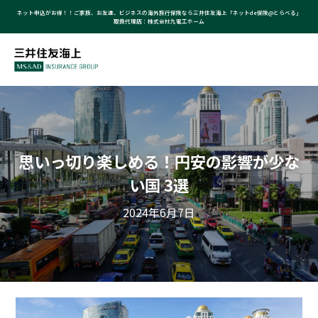
ネット申込がお得！！ご家族、お友達、ビジネスの海外旅行保険なら三井住友海上「ネットde保険@とらべる」
取扱代理店：株式会社九電工ホーム
思いっ切り楽しめる！円安の影響が少な
い国 3選
2024年6月7日