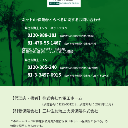
ネットde保険＠とらべるに関するお問い合わせ
三井住友海上インターネットデスク
0120-988-181
(国内からのお問い合わせ／無料)
81-476-55-1467
(海外からのお問い合わせ/有料)
受付時間：9:00～17:00(除く、年末年始)
保険金の請求についてのご相談
三井住友海上ライン
0120-365-240
(国内からのお問い合わせ／年中無休)
81-3-3497-0915
(海外からのお問い合わせ／コレクトコール)
【代理店・扱者】株式会社九電工ホーム
(承認番号：B25-901238、承認年月：2025年11月)
【引受保険会社】三井住友海上火災保険株式会社
このホームページは特定手続用海外旅行保険「ネットde保険＠とらべる」の
特徴を説明したものです。