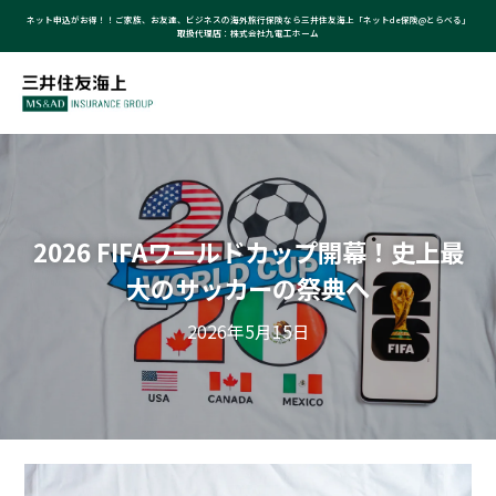
ネット申込がお得！！ご家族、お友達、ビジネスの海外旅行保険なら三井住友海上「ネットde保険@とらべる」
取扱代理店：株式会社九電工ホーム
2026 FIFAワールドカップ開幕！史上最
大のサッカーの祭典へ
2026年5月15日