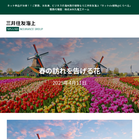
ネット申込がお得！！ご家族、お友達、ビジネスの海外旅行保険なら三井住友海上「ネットde保険@とらべる」
取扱代理店：株式会社九電工ホーム
春の訪れを告げる花
2025年4月11日