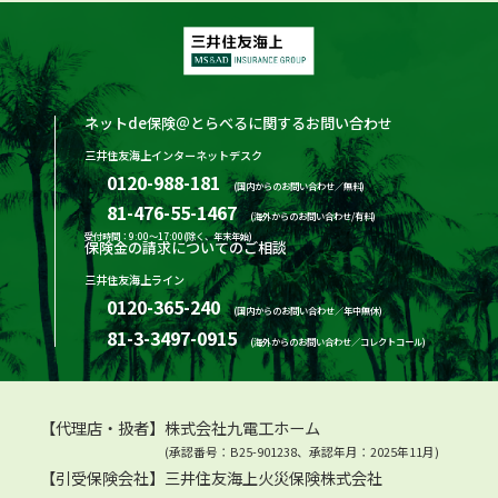
ネットde保険＠とらべるに関するお問い合わせ
三井住友海上インターネットデスク
0120-988-181
(国内からのお問い合わせ／無料)
81-476-55-1467
(海外からのお問い合わせ/有料)
受付時間：9:00～17:00(除く、年末年始)
保険金の請求についてのご相談
三井住友海上ライン
0120-365-240
(国内からのお問い合わせ／年中無休)
81-3-3497-0915
(海外からのお問い合わせ／コレクトコール)
【代理店・扱者】株式会社九電工ホーム
(承認番号：B25-901238、承認年月：2025年11月)
【引受保険会社】三井住友海上火災保険株式会社