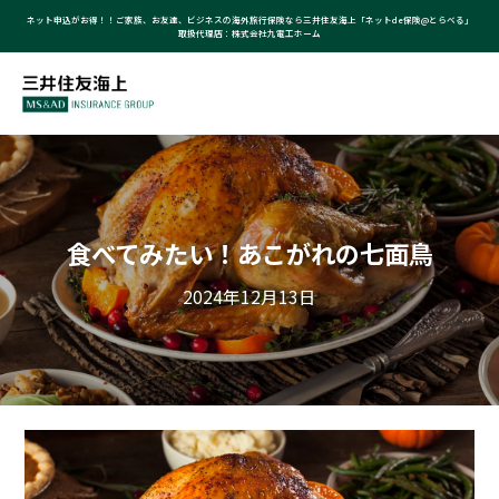
ネット申込がお得！！ご家族、お友達、ビジネスの海外旅行保険なら三井住友海上「ネットde保険@とらべる」
取扱代理店：株式会社九電工ホーム
食べてみたい！あこがれの七面鳥
2024年12月13日