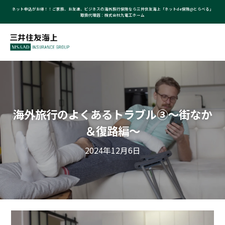
ネット申込がお得！！ご家族、お友達、ビジネスの海外旅行保険なら三井住友海上「ネットde保険@とらべる」
取扱代理店：株式会社九電工ホーム
海外旅行のよくあるトラブル③～街なか
＆復路編～
2024年12月6日