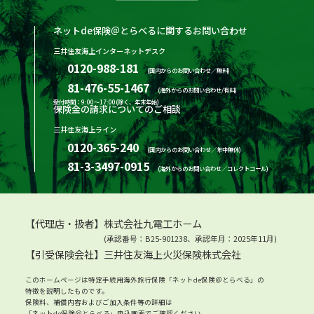
ネットde保険＠とらべるに関するお問い合わせ
三井住友海上インターネットデスク
0120-988-181
(国内からのお問い合わせ／無料)
81-476-55-1467
(海外からのお問い合わせ/有料)
受付時間：9:00～17:00(除く、年末年始)
保険金の請求についてのご相談
三井住友海上ライン
0120-365-240
(国内からのお問い合わせ／年中無休)
81-3-3497-0915
(海外からのお問い合わせ／コレクトコール)
【代理店・扱者】株式会社九電工ホーム
(承認番号：B25-901238、承認年月：2025年11月)
【引受保険会社】三井住友海上火災保険株式会社
このホームページは特定手続用海外旅行保険「ネットde保険＠とらべる」の
特徴を説明したものです。
保険料、補償内容およびご加入条件等の詳細は
「ネットde保険＠とらべる」申込画面でご確認ください